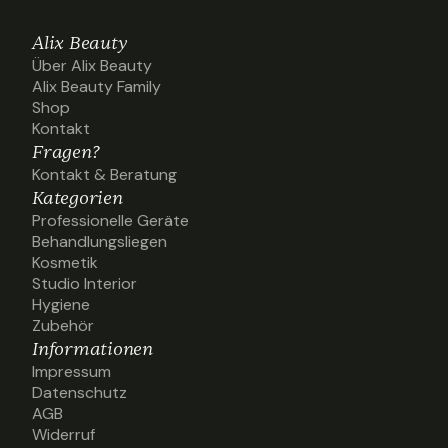
Alix Beauty
Über Alix Beauty
Über Alix Beauty
Alix Beauty Family
Alix Beauty Family
Shop
Shop
Kontakt
Kontakt
Fragen?
Kontakt & Beratung
Kontakt & Beratung
Kategorien
Professionelle Geräte
Professionelle Geräte
Behandlungsliegen
Behandlungsliegen
Kosmetik
Kosmetik
Studio Interior
Studio Interior
Hygiene
Hygiene
Zubehör
Zubehör
Informationen
Impressum
Impressum
Datenschutz
Datenschutz
AGB
AGB
Widerruf