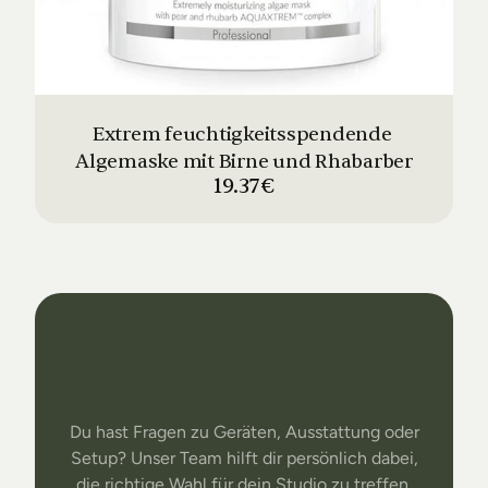
Extrem feuchtigkeitsspendende 
Algemaske mit Birne und Rhabarber
19.37€
Dein
Studio
Unser
Support
Du hast Fragen zu Geräten, Ausstattung oder
Setup? Unser Team hilft dir persönlich dabei,
die richtige Wahl für dein Studio zu treffen.