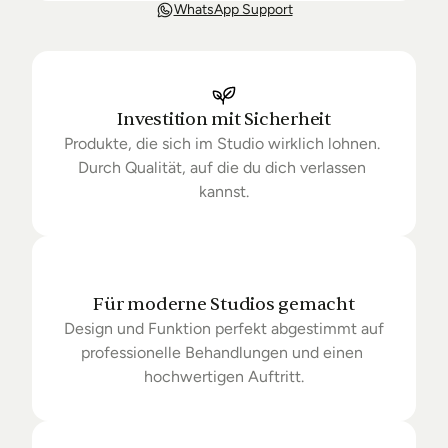
Unsere Lieferung ist in der Regel in 3-8 Tagen bei 
WhatsApp Support
Dir. Nach Bestellung halten wir Sie über den Status 
Ihrer Bestellung auf dem Laufenden. Sofern wir 
keine Produkte mehr auf Lager haben kann sich die 
Lieferung unter Umständen um einige Tage 
verzögern.
Investition mit Sicherheit
Produkte, die sich im Studio wirklich lohnen. 
Durch Qualität, auf die du dich verlassen 
kannst.
Für moderne Studios gemacht
Design und Funktion perfekt abgestimmt auf 
professionelle Behandlungen und einen 
hochwertigen Auftritt.